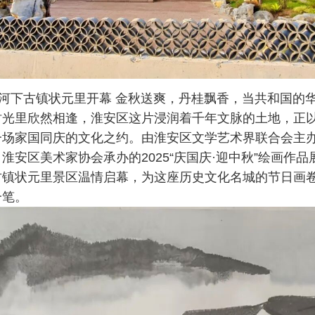
在河下古镇状元里开幕 金秋送爽，丹桂飘香，当共和国的
时光里欣然相逢，淮安区这片浸润着千年文脉的土地，正
一场家国同庆的文化之约。由淮安区文学艺术界联合会主
淮安区美术家协会承办的2025“庆国庆·迎中秋”绘画作
古镇状元里景区温情启幕，为这座历史文化名城的节日画
一笔。