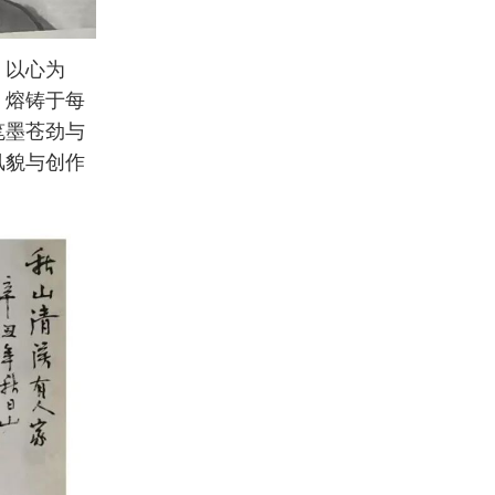
，以心为
，熔铸于每
笔墨苍劲与
风貌与创作