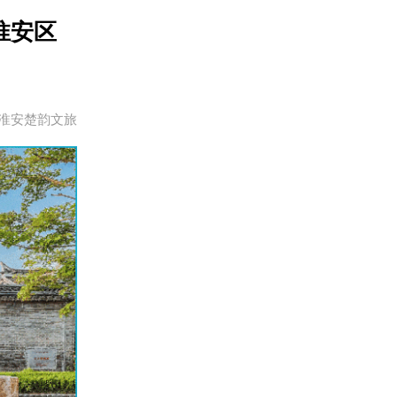
”淮安区
淮安楚韵文旅