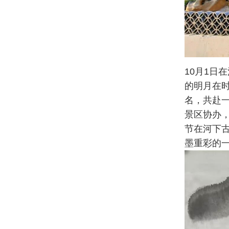
10月1日
的明月在
名，共赴
景区协办，
节在河下
墨重彩的