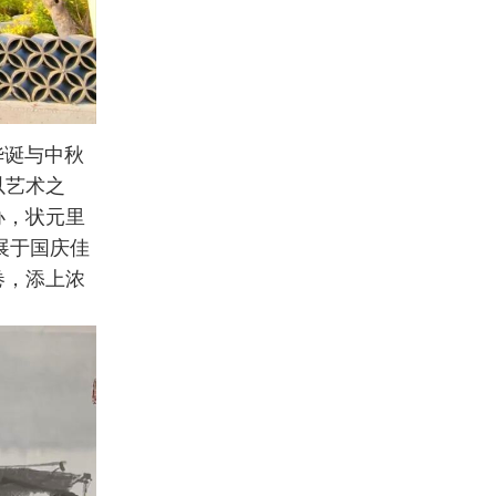
华诞与中秋
以艺术之
办，状元里
品展于国庆佳
卷，添上浓