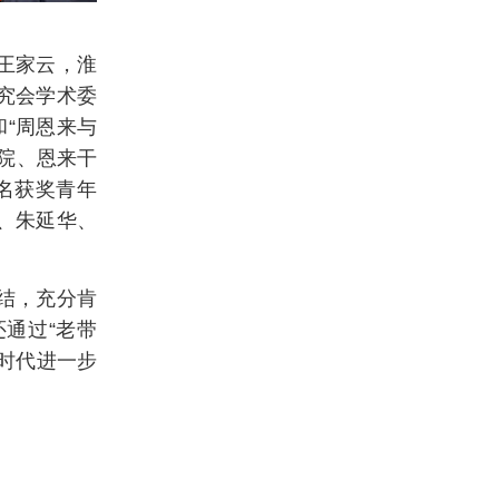
王家云，淮
究会学术委
和“周恩来与
院
、恩来
干
名获奖青年
、朱延华、
结，充分肯
通过“老带
时代进一步