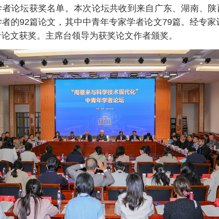
学者论坛获奖名单。本次
论坛
共收到来自广东、湖南、陕
者的92篇论文，其中中青年专家学者论文79篇。经专家
者论文获奖。主席台领导为获奖论文作者颁奖。