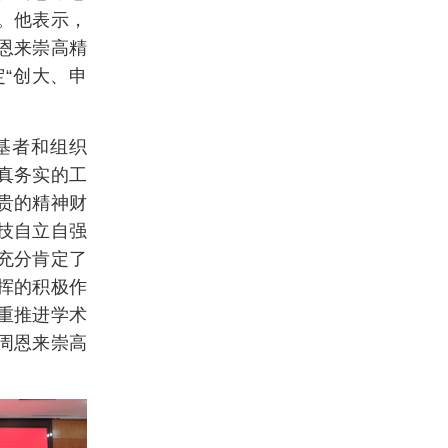
。他表示，
恩来崇高精
“创大、申
基者和组织
真务实的工
贵的精神财
技自立自强
充分肯定了
挥的积极作
重推进学术
周恩来
崇高