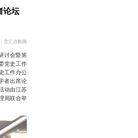
者论坛
：交汇点新闻
”研讨会暨第
委党史工作
史工作办公
学者出席论
活动由江苏
理局联合举