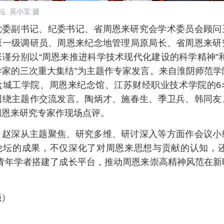
论坛
吴小宝
摄
党委副书记、纪委书记、省周恩来研究会学术委员会顾问
原一级调研员、
周恩来
纪念地管理局原局长、省周恩来研
谨分别以“周恩来推进科学技术现代化建设的科学精神”
学家的三次重大集结”为主题作专家发言。来自淮阴师范学
盐城工学院、周恩来纪念馆、江苏财经职业技术学院的6
围绕主题作交流发言。陶炳才、施春生、季卫兵、韩同友
周恩来研究专家作现场点评。
，赵深从主题聚焦、研究多维、研讨深入等方面作会议小
论坛的成果，不仅深化了对
周恩来
思想与贡献的认知，还
为青年学者搭建了成长平台，推动周恩来崇高精神风范在新
。
强）