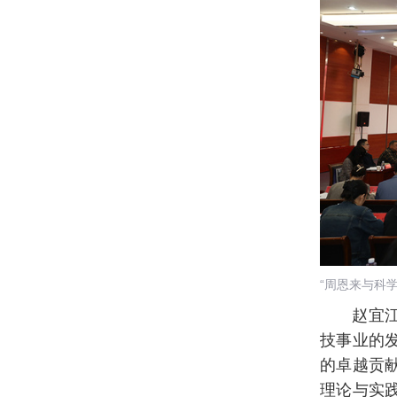
“周恩来与科
赵宜
技事业的
的卓越贡
理论与实