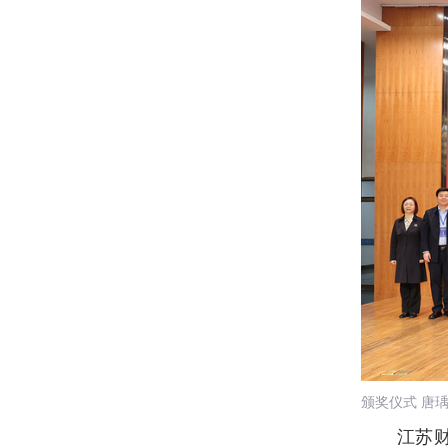
颁奖仪式
唐
江苏