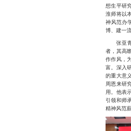
想生平研
淮师将以
神风范办
博、建一
张亚
者，其高
作作风，
富。深入
的重大意
周恩来研
用。他表
引领和师
精神风范