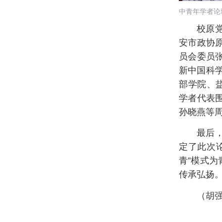
中青年学者
校原
安市政协
员会委员张
新中国科
部学院、
学者代表
孙晓燕等
最后
定了此次
青”模式
传承弘扬
（胡