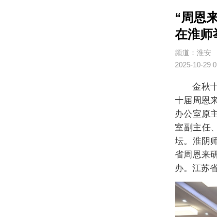
“周恩
在淮师
频道：淮安
2025-10-29 0
金秋十
十届周恩
办公室原
室副主任
坛。淮阴
省周恩来
办。江苏