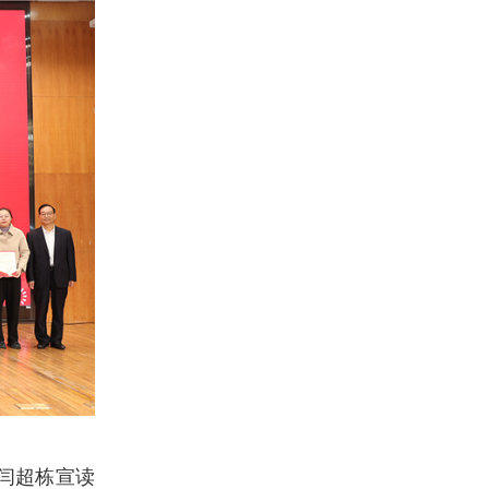
闫超栋宣读