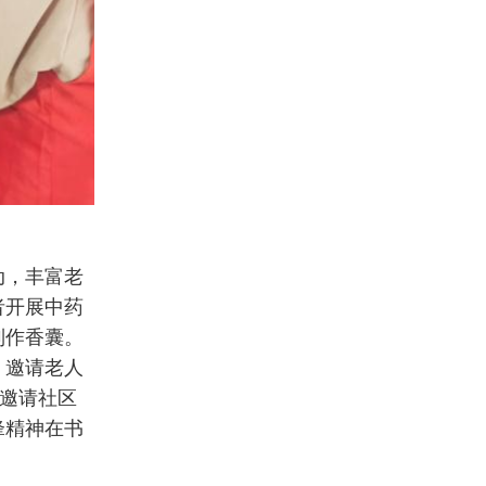
动，丰富老
者开展中药
制作香囊。
，邀请老人
院邀请社区
锋精神在书