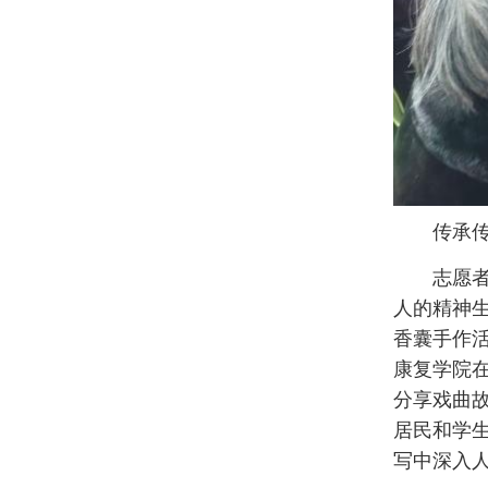
传承
志愿
人的精神
香囊手作
康复学院
分享戏曲故
居民和学
写中深入