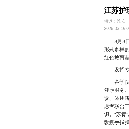
江苏护
频道：淮安
2026-03-16 0
3月
形式多样
红色教育
发挥
各学
健康服务
诊、体质
愿者联合
识。“苏青
教授手指