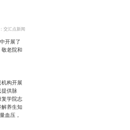
：交汇点新闻
集中开展了
、敬老院和
老机构开展
民提供脉
康复学院志
讲解养生知
测量血压，