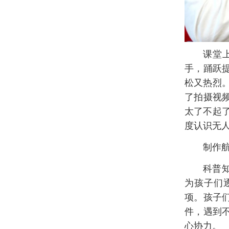
课堂
手，踊跃
松又热烈
了拍摄视
太了不起
度认识无
制作
科普
为孩子们
项。孩子
件，遇到
心协力。