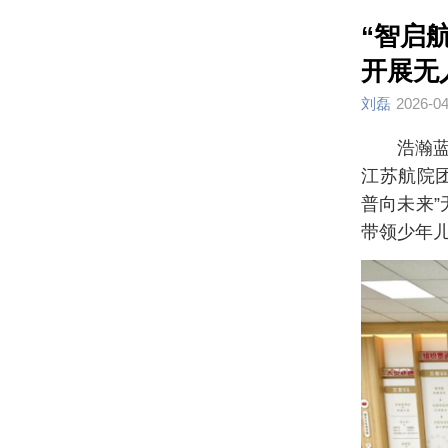
“智启
开展无
刘磊
2026-04
浩瀚蓝
江苏航院
普向未来
带领少年