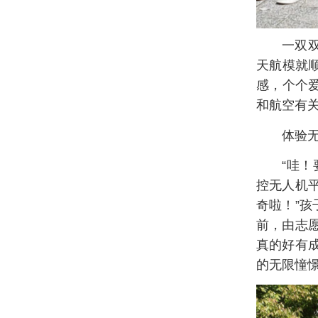
一双
天航模就
感，个个爱
和航空有
体验
“哇
控无人机
奇啦！”
前，由志
真的好有
的无限憧