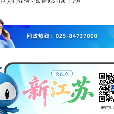
报·交汇点记者 刘磊 通讯员 汪颖 丁昕然