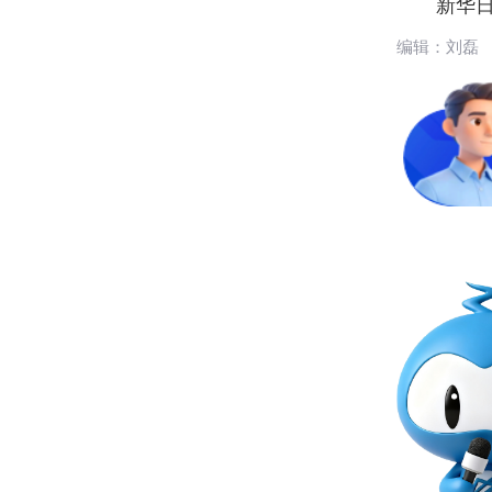
新华日
编辑：刘磊