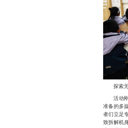
探索
活动
准备的多
者们立足
致拆解机