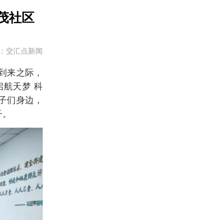
茂社区
：交汇点新闻
”到来之际，
航天梦 科
子们身边，
子。