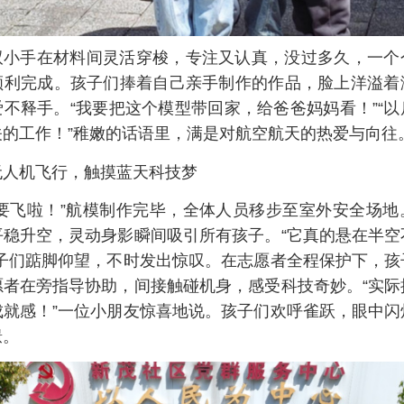
双小手在材料间灵活穿梭，专注又认真，没过多久，一个
顺利完成。孩子们捧着自己亲手制作的作品，脸上洋溢着
不释手。“我要把这个模型带回家，给爸爸妈妈看！”“
关的工作！”稚嫩的话语里，满是对航空航天的热爱与向往
无人机飞行，触摸蓝天科技梦
！要飞啦！”航模制作完毕，全体人员移步至室外安全场地
平稳升空，灵动身影瞬间吸引所有孩子。“它真的悬在半空
孩子们踮脚仰望，不时发出惊叹。在志愿者全程保护下，孩
愿者在旁指导协助，间接触碰机身，感受科技奇妙。“实际
成就感！”一位小朋友惊喜地说。孩子们欢呼雀跃，眼中闪
憬。