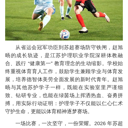
从省运会冠军功臣到苏超赛场防守铁闸，赵旭
旸的成长轨迹，是江苏护理职业学院深耕体教融
合、践行 “健康第一” 教育理念的生动缩影。学校始
终重视体育育人工作，鼓励学生兼顾学业与体育发
展，培养德智体美劳全面发展的新时代青年。赵旭
旸与其他苏护学子一样，既能在实验室里严谨细
致、钻研专业，也能在绿茵场上挥洒热血、奋勇拼
搏，用实际行动证明：护理学子不仅能以仁心仁术
守护生命，更能以体育精神逐梦赛场。
一场比赛，一次坚守，一份荣耀。2026 年苏超