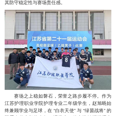
其防守稳定性与赛场责任感。
赛场之上稳如磐石，荣誉之路步履不停。作为
江苏护理职业学院护理专业二年级学生，赵旭旸始
终兼顾学业与足球，在 “白衣天使” 与 “绿茵战将” 的