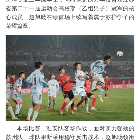
省第二十一届运动会高校部（乙组男子）冠军的核
心成员，赵旭旸在绿茵场上续写着属于苏护学子的
荣耀篇章。
本场比赛，淮安队客场作战，面对实力强劲的
苏州队，球队果断采用稳守反击战术，赵旭旸领衔