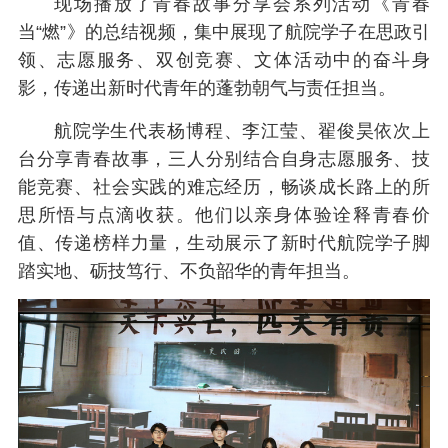
现场播放了青春故事分享会系列活动《青春
当“燃”》的总结视频，集中展现了航院学子在思政引
领、志愿服务、双创竞赛、文体活动中的奋斗身
影，传递出新时代青年的蓬勃朝气与责任担当。
航院学生代表杨博程、李江莹、翟俊昊依次上
台分享青春故事，三人分别结合自身志愿服务、技
能竞赛、社会实践的难忘经历，畅谈成长路上的所
思所悟与点滴收获。他们以亲身体验诠释青春价
值、传递榜样力量，生动展示了新时代航院学子脚
踏实地、砺技笃行、不负韶华的青年担当。