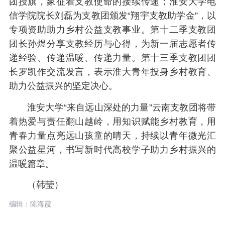
团授旗，象征着支教使命的接续传递；淮安大学电
信学院院长刘磊为支教团颁发“翔宇支教助学金”，以
专项资助助力乡村公益支教事业。第十二季支教团
团长孙煜分享支教经历与心得，为新一届志愿者传
递经验、传递温暖、传递力量。第十三季支教团团
长罗凯作交流发言，表示淮大青年投身乡村教育、
助力公益振兴的坚定决心。
淮安大学“来自远山深处的力量”云南支教团将带
着热爱与责任翻山越岭，用知识赋能乡村教育，用
青春力量点亮远山孩童的晴天，持续以青年微光汇
聚公益星河，书写新时代高校学子助力乡村振兴的
温暖篇章。
（韩莹）
编辑：陈海霞