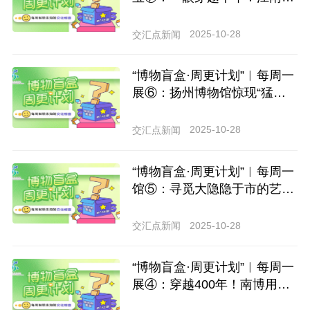
现的元·春水玉带扣，藏着怎
样的惊心动魄？
2025-10-28
交汇点新闻
“博物盲盒·周更计划”︱每周一
展⑥：扬州博物馆惊现“猛犸象
的朋友圈”史前派对 解锁冰河
时代新玩法
2025-10-28
交汇点新闻
“博物盲盒·周更计划”︱每周一
馆⑤：寻觅大隐隐于市的艺术
之美
2025-10-28
交汇点新闻
“博物盲盒·周更计划”︱每周一
展④：穿越400年！南博用VR
带你开“上帝视角”看古人世界