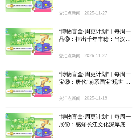
篇：这座刚开的博物馆，藏着
三千年时光密码
2025-11-27
交汇点新闻
“博物盲盒·周更计划”︱每周一
品⑲：捶出千年丰稔：当汉代
粮仓遇见现代按摩术
2025-11-27
交汇点新闻
“博物盲盒·周更计划”︱每周一
宝⑱：唐代“萌系国宝”现世 这
只“圆圆胖胖”的青瓷壶藏着千
年匠心
2025-11-18
交汇点新闻
“博物盲盒·周更计划”︱每周一
展⑰：感知长江文化深厚底蕴
一站式解锁长江5000年的浪漫