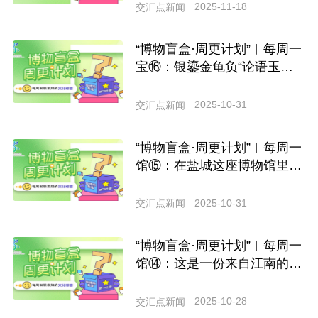
与霸气
2025-11-18
交汇点新闻
“博物盲盒·周更计划”︱每周一
宝⑯：银鎏金龟负“论语玉
烛”酒令筹筒，见证唐代酒文
化
2025-10-31
交汇点新闻
“博物盲盒·周更计划”︱每周一
馆⑮：在盐城这座博物馆里翻
开千年“煮海为盐”史诗
2025-10-31
交汇点新闻
“博物盲盒·周更计划”︱每周一
馆⑭：这是一份来自江南的千
年邀约！苏州这座博物馆，堪
称一部“立体版江南文明编年
2025-10-28
交汇点新闻
史”