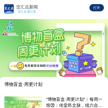
交汇点新闻
打开
交汇点 新江苏
博物盲盒·周更计划
“博物盲盒·周更计划”︱每周一
馆⑳：传棠邑文脉，续六合新