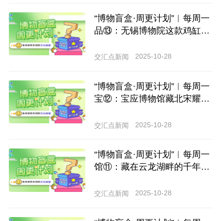
“博物盲盒·周更计划”︱每周一
品⑬：无锡博物院这款鸡缸
杯，把江南风雅喝进茶里
2025-10-28
交汇点新闻
“博物盲盒·周更计划”︱每周一
宝⑫：宝应博物馆藏北宋耀州
窑四重莲瓣纹瓷碗深绿裹瓷，
美成“出水芙蓉”
2025-10-28
交汇点新闻
“博物盲盒·周更计划”︱每周一
馆⑪：藏在云龙湖畔的千年惊
喜！徐州这座馆里有2000年前
的“连环画”
2025-10-28
交汇点新闻