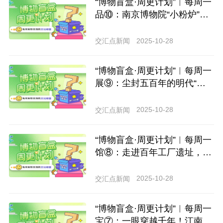
“博物盲盒·周更计划”︱每周一
品⑩：南京博物院“小粉炉”冰
箱贴，乾隆朝Y2K美学担当
2025-10-28
交汇点新闻
“博物盲盒·周更计划”︱每周一
展⑨：尘封五百年的明代“顶
流”华服首次集体亮相武进区
博物馆
2025-10-28
交汇点新闻
“博物盲盒·周更计划”︱每周一
馆⑧：走进百年工厂遗址，触
摸历史细节与温度
2025-10-28
交汇点新闻
“博物盲盒·周更计划”︱每周一
宝⑦：一眼穿越千年！江南首